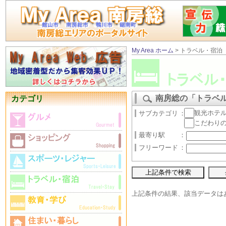
My Area ホーム
> トラベル・宿泊
南房総の「トラベ
カテゴリ
観光ホテ
サブカテゴリ
：
こだわり
最寄り駅
：
フリーワード
：
上記条件の結果、該当データは