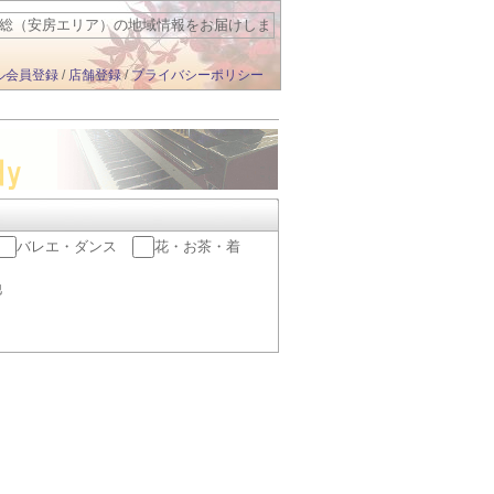
総（安房エリア）の地域情報をお届けしま
す
ル会員登録
/
店舗登録
/
プライバシーポリシー
バレエ・ダンス
花・お茶・着
他