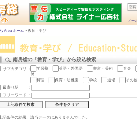
南房
メー
My Area ホーム
> 教育・学び
南房総の「教育・学び」から絞込検索
学習塾
英語・外国語
書道・美術
音楽
サブカテゴリ
：
付
料理
保育・幼稚園
学校
道場
その
最寄り駅
：
フリーワード
：
上記条件の結果、該当データはありませんでした。