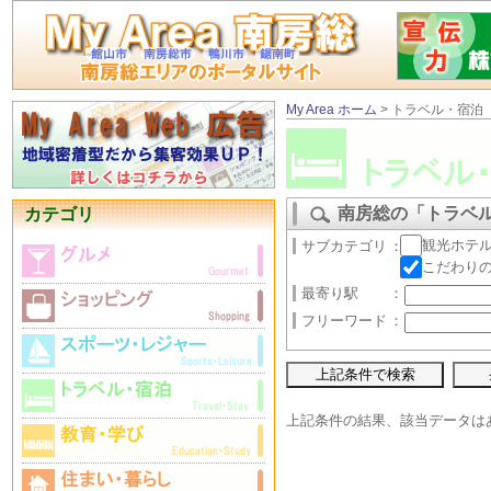
My Area ホーム
> トラベル・宿泊
南房総の「トラベ
カテゴリ
観光ホテ
サブカテゴリ
：
こだわり
最寄り駅
：
フリーワード
：
上記条件の結果、該当データは