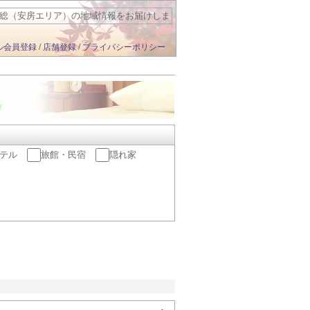
総（安房エリア）の地域情報をお届けしま
す
ル会員登録
/
店舗登録
/
プライバシーポリシー
テル
旅館・民宿
隠れ家