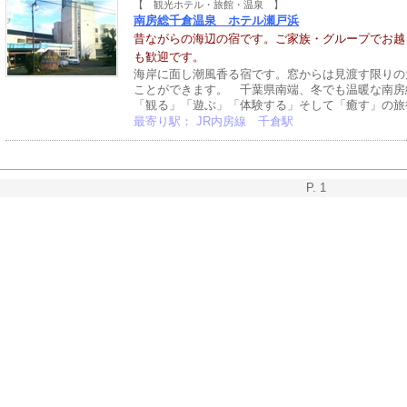
【 観光ホテル・旅館・温泉 】
南房総千倉温泉 ホテル瀬戸浜
昔ながらの海辺の宿です。ご家族・グループでお越
も歓迎です。
海岸に面し潮風香る宿です。窓からは見渡す限りの
ことができます。 千葉県南端、冬でも温暖な南房
「観る」「遊ぶ」「体験する」そして「癒す」の旅行
最寄り駅： JR内房線 千倉駅
P. 1