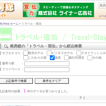
南房
メー
My Area ホーム
> トラベル・宿泊
南房総の「トラベル・宿泊」から絞込検索
観光ホテル
ビジネスホテル
スタイリッシュホ
サブカテゴリ
：
こだわりの宿
温泉
旅行代理店
その他
最寄り駅
：
フリーワード
：
1
上記条件の結果、
件のデータが見つかりました。
P. 1