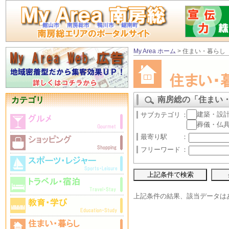
My Area ホーム
> 住まい・暮らし
南房総の「住まい
カテゴリ
建築・設
サブカテゴリ
：
葬儀・仏
最寄り駅
：
フリーワード
：
上記条件の結果、該当データは