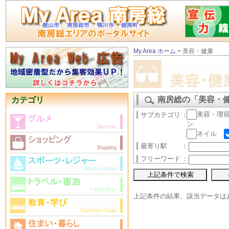
My Area ホーム
> 美容・健康
南房総の「美容・
カテゴリ
美容・理
サブカテゴリ
：
ン
ネイル
最寄り駅
：
フリーワード
：
上記条件の結果、該当データは